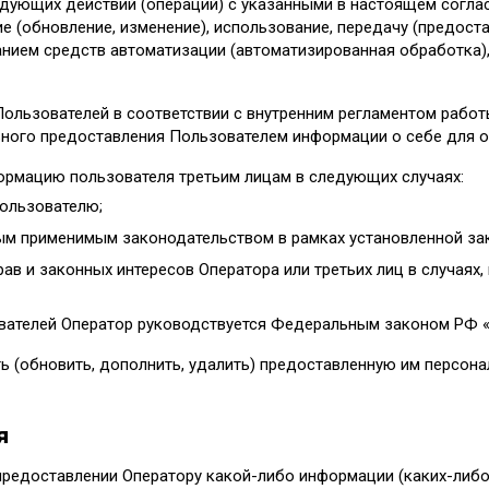
едующих действий (операций) с указанными в настоящем согла
е (обновление, изменение), использование, передачу (предоста
нием средств автоматизации (автоматизированная обработка), 
ользователей в соответствии с внутренним регламентом работ
ного предоставления Пользователем информации о себе для об
ормацию пользователя третьим лицам в следующих случаях:
Пользователю;
ым применимым законодательством в рамках установленной за
ав и законных интересов Оператора или третьих лиц в случаях,
вателей Оператор руководствуется Федеральным законом РФ «
ь (обновить, дополнить, удалить) предоставленную им персона
я
 предоставлении Оператору какой-либо информации (каких-либо